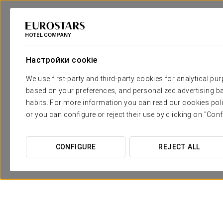
Eurostars Hotel Company
Чешская Республика
Praga
Áurea 
Настройки cookie
We use first-party and third-party cookies for analytical pu
based on your preferences, and personalized advertising ba
Мы создали эксклюзивную к
habits. For more information you can read our cookies poli
or you can configure or reject their use by clicking on "Conf
CONFIGURE
REJECT ALL
Вышитый халат