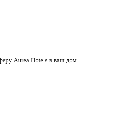
Русский
Войти в Star Traveler или
еру Aurea Hotels в ваш дом
Свеча