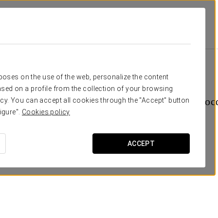
Legends
Удобства И Услуги
Áurea Boutique
Áurea Boutique
rposes on the use of the web, personalize the content
sed on a profile from the collection of your browsing
оллекцию сувениров, чтобы привнести атмосф
cy. You can accept all cookies through the "Accept" button
igure".
Cookies policy
ACCEPT
Медвежонок Аури