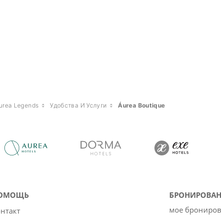
urea Legends
Удобства И Услуги
Áurea Boutique
ОМОЩЬ
БРОНИРОВАН
мое брониро
нтакт