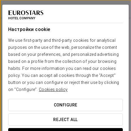
Áurea Boutique
Áurea Toledo
ТОЛЕДО
Войти в Star Tr
Áurea Boutique
Настройки cookie
Мы создали эксклюзивную коллекцию
сувениров, чтобы привнести атмосферу
We use first-party and third-party cookies for analytical
Aurea Hotels в ваш дом
purposes on the use of the web, personalize the content
based on your preferences, and personalized advertising
based on a profile from the collection of your browsing
habits. For more information you can read our cookies
policy. You can accept all cookies through the "Accept"
button or you can configure or reject their use by clicking
on "Configure".
Cookies policy
Вышитый халат
CONFIGURE
ПОСМОТРЕТЬ ПРОДУКТ
REJECT ALL