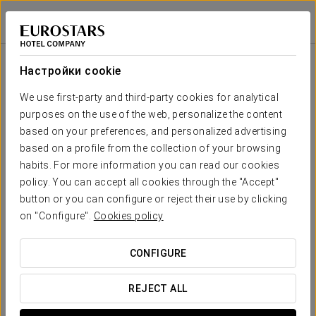
История Здания
Áurea Washington Irving
ГРАНАДА
Войти в Star Tr
История здания
Настройки cookie
Откройте для себя историю и происхождение нашего
знакового здания и автора, чьи
Cuentos de la Alhambra
We use first-party and third-party cookies for analytical
(1832) вдохновили дух и интерьерный дизайн, которые
purposes on the use of the web, personalize the content
сегодня определяют атмосферу Áurea Washington Irving
based on your preferences, and personalized advertising
5*.
based on a profile from the collection of your browsing
habits. For more information you can read our cookies
policy. You can accept all cookies through the "Accept"
button or you can configure or reject their use by clicking
on "Configure".
Cookies policy
CONFIGURE
REJECT ALL