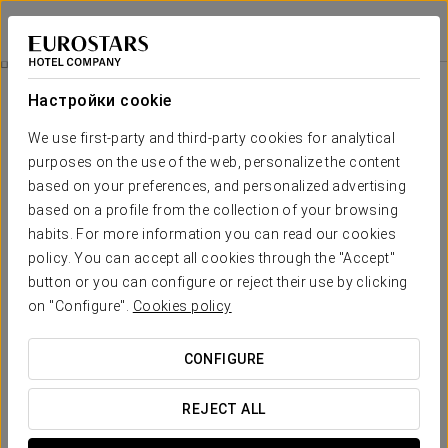
Áurea Washington Irving
ГРАНАДА
Войти в Star Tr
Pомантический Опыт
Настройки cookie
We use first-party and third-party cookies for analytical
purposes on the use of the web, personalize the content
based on your preferences, and personalized advertising
based on a profile from the collection of your browsing
habits. For more information you can read our cookies
policy. You can accept all cookies through the "Accept"
button or you can configure or reject their use by clicking
30 €
on "Configure".
Cookies policy
Pомантический опыт
CONFIGURE
Чтобы насладиться вашей любовью вместе в Áurea
Washington Irving.
REJECT ALL
Не упустите эту возможность. Просыпайтесь без