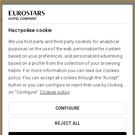
Casa Palacio Ribeira Sacra
ОРЕНСЕ - ЭСГОС
Войти в Star Tr
Номера
Настройки cookie
Номера
Необходимые вам комфорт и
We use first-party and third-party cookies for analytical
отдых
purposes on the use of the web, personalize the content
based on your preferences, and personalized advertising
based on a profile from the collection of your browsing
В Casa Palacio Ribeira Sacra шесть номеров, каждый из
habits. For more information you can read our cookies
которых создан для максимального комфорта и отдыха.
Благодаря всем необходимым удобствам и тщательно
policy. You can accept all cookies through the "Accept"
продуманному оформлению наши номера позволяют
button or you can configure or reject their use by clicking
отдохнуть и расслабиться с комфортом.
on "Configure".
Cookies policy
ОСНОВНЫЕ УСЛУГИ
CONFIGURE
номера
REJECT ALL