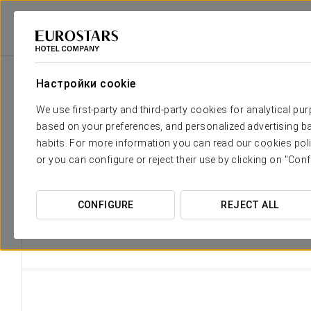
Eurostars Hotel Company
Испания
Lugo
Casa Recimil
Удобств
Настройки cookie
We use first-party and third-party cookies for analytical pu
based on your preferences, and personalized advertising ba
Благодаря своему
habits. For more information you can read our cookies poli
исторических 
or you can configure or reject their use by clicking on "Conf
древним пал
культуру и самобы
CONFIGURE
REJECT ALL