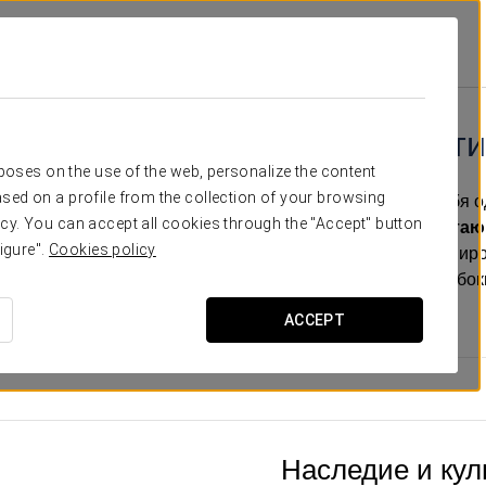
а И Услуги
Наследие Первобытного Пути
Наследие Первобытного пути
rposes on the use of the web, personalize the content
sed on a profile from the collection of your browsing
 расположению Casa Recimil позволяет открыть для себя 
cy. You can accept all cookies through the "Accept" button
маршрутов Европы — Camino Primitivo de Santiago.
Считаю
igure".
Cookies policy
омническим маршрутом
, он на протяжении веков формир
тность территорий, через которые проходит, оставив глубок
местности Луго.
ACCEPT
Наследие и кул