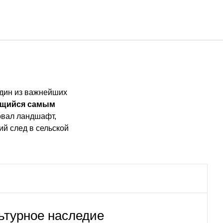
Русский
Войти в Star Traveler или
один из важнейших
щийся самым
овал ландшафт,
ий след в сельской
ьтурное наследие