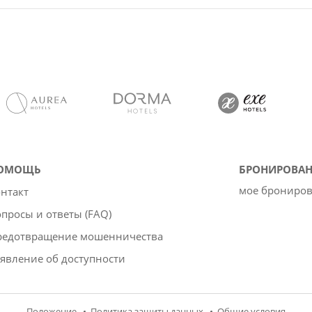
ОМОЩЬ
БРОНИРОВАН
мое брониро
нтакт
просы и ответы (FAQ)
редотвращение мошенничества
явление об доступности
Положение
Политика защиты данных
Oбщие условия