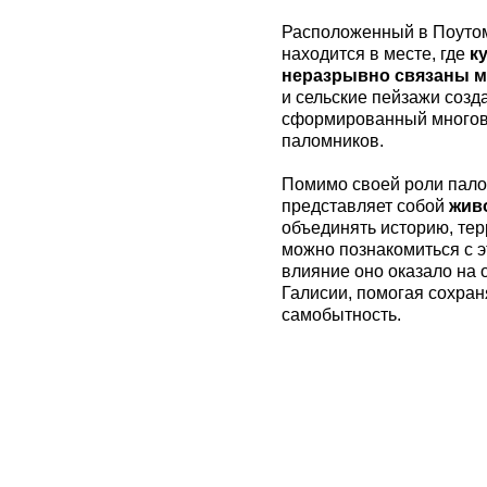
Расположенный в Поутоми
находится в месте, где
к
неразрывно связаны м
и сельские пейзажи созд
сформированный многов
паломников.
Помимо своей роли палом
представляет собой
жив
объединять историю, тер
можно познакомиться с 
влияние оно оказало на 
Галисии, помогая сохран
самобытность.