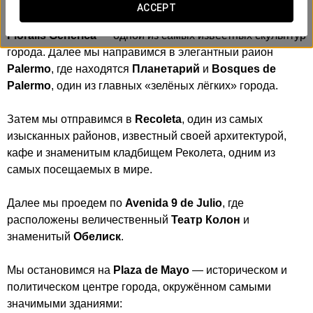
ACCEPT
Отправляясь из отеля, мы сделаем первую остановку у
Floralis Genérica
— одной из самых известных скульптур
города. Далее мы направимся в элегантный район
Palermo
, где находятся
Планетарий
и
Bosques de
Palermo
, один из главных «зелёных лёгких» города.
Затем мы отправимся в
Recoleta
, один из самых
изысканных районов, известный своей архитектурой,
кафе и знаменитым кладбищем Реколета, одним из
самых посещаемых в мире.
Далее мы проедем по
Avenida 9 de Julio
, где
расположены величественный
Театр Колон
и
знаменитый
Обелиск
.
Мы остановимся на
Plaza de Mayo
— историческом и
политическом центре города, окружённом самыми
значимыми зданиями: