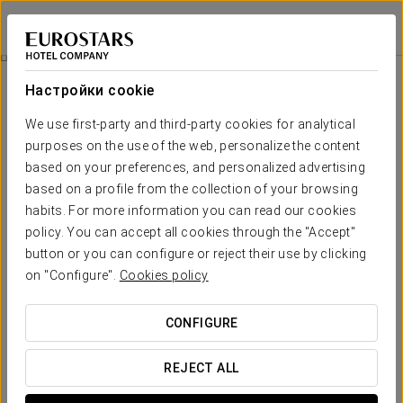
Claridge Hotel
БУЭНОС-АЙРЕС
Войти в Star Tr
Экскурсия По Городу
Настройки cookie
We use first-party and third-party cookies for analytical
purposes on the use of the web, personalize the content
based on your preferences, and personalized advertising
based on a profile from the collection of your browsing
habits. For more information you can read our cookies
policy. You can accept all cookies through the "Accept"
button or you can configure or reject their use by clicking
on "Configure".
Cookies policy
$45 + НДС
Экскурсия по городу
CONFIGURE
Откройте для себя красоту и магию Буэнос-Айреса во
время полного панорамного тура по его самым
REJECT ALL
знаковым районам.