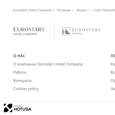
Eurostars Hotel Company
Испания
Burgos
Crisol Almiran
О НАС
П
О компании Eurostars Hotel Company
Ко
Работа
Во
Kонкурсы
П
Cookies policy
За