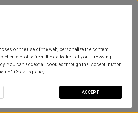
Класс
Банкет
Банкет
П-образ
200
300
50
35
Ваше мероприятие в
rposes on the use of the web, personalize the content
50
50
35
25
sed on a profile from the collection of your browsing
cy. You can accept all cookies through the "Accept" button
100
100
60
35
igure".
Cookies policy
35
35
25
15
ЗАПРОСИТЬ СМЕТУ
ACCEPT