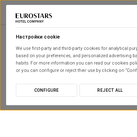
2
Зала
m
Размеры
Robles
2
x
Настройки cookie
225 m
We use first-party and third-party cookies for analytical pu
Acebos
2
x
45 m
based on your preferences, and personalized advertising ba
habits. For more information you can read our cookies poli
Álamos
2
x
125 m
or you can configure or reject their use by clicking on "Conf
Olmos
2
x
36 m
CONFIGURE
REJECT ALL