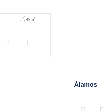
2
45 m
Álamos