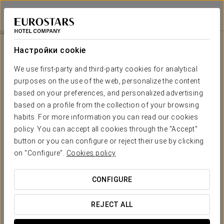
Crisol Guadalupe
ГРАНАДА
Войти в Star Tr
Специальные Предложения
Настройки cookie
Специальные Предложения
We use first-party and third-party cookies for analytical
purposes on the use of the web, personalize the content
based on your preferences, and personalized advertising
based on a profile from the collection of your browsing
habits. For more information you can read our cookies
policy. You can accept all cookies through the "Accept"
Пакет «Фламенко»
button or you can configure or reject their use by clicking
on "Configure".
Cookies policy
ПОСМОТРЕТЬ ПРЕДЛОЖЕНИЕ
CONFIGURE
REJECT ALL