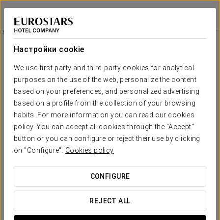
Crisol Jardines de Córdoba
КОРДОВА
Войти в Star Tr
Grill & Garden
Настройки cookie
We use first-party and third-party cookies for analytical
purposes on the use of the web, personalize the content
based on your preferences, and personalized advertising
based on a profile from the collection of your browsing
habits. For more information you can read our cookies
policy. You can accept all cookies through the "Accept"
button or you can configure or reject their use by clicking
on "Configure".
Cookies policy
49 €
Grill & garden
CONFIGURE
Насладитесь вечером на свежем воздухе в уникальной
обстановке сада отеля Crisol Jardines de Córdoba с
REJECT ALL
нашей специальной акцией Grill & Garden.