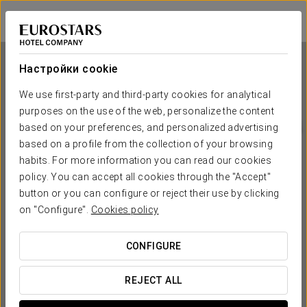
Crisol Jardines de Córdoba
КОРДОВА
Войти в Star Tr
Настройки cookie
We use first-party and third-party cookies for analytical
purposes on the use of the web, personalize the content
Crisol Jardines de Córdoba
based on your preferences, and personalized advertising
based on a profile from the collection of your browsing
КОРДОВА
habits. For more information you can read our cookies
policy. You can accept all cookies through the "Accept"
button or you can configure or reject their use by clicking
on "Configure".
Cookies policy
CONFIGURE
КОГДА ВЫ ХОТИТЕ ОТПРАВИТЬСЯ В ПУТЕШЕСТВИЕ?
REJECT ALL

