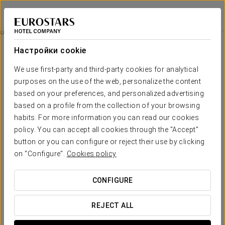
Crisol Leganés
МАДРИД - ЛЕГАНЕС
Войти в Star Tr
Номера
Настройки cookie
Номера
Необходимые вам комфорт и
We use first-party and third-party cookies for analytical
отдых
purposes on the use of the web, personalize the content
based on your preferences, and personalized advertising
based on a profile from the collection of your browsing
Наши 78 номеров, оформленных в современном и
habits. For more information you can read our cookies
элегантном стиле, оснащены всеми необходимыми
удобствами для приятного отдыха.
policy. You can accept all cookies through the "Accept"
button or you can configure or reject their use by clicking
ОСНОВНЫЕ УСЛУГИ
on "Configure".
Cookies policy
CONFIGURE
номера
REJECT ALL