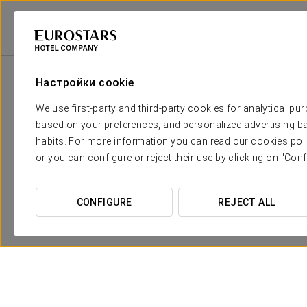
Eurostars Hotel Company
Испания
Таррагона - Реус
Crisol Qualit
Настройки cookie
We use first-party and third-party cookies for analytical pu
based on your preferences, and personalized advertising ba
habits. For more information you can read our cookies poli
or you can configure or reject their use by clicking on "Conf
CONFIGURE
REJECT ALL