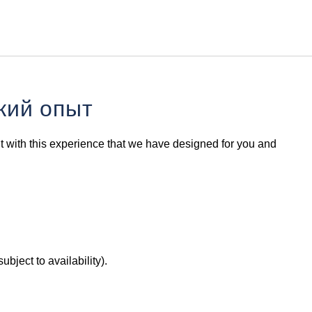
Русский
Войти в Star Traveler или
кий опыт
t with this experience that we have designed for you and
ubject to availability).