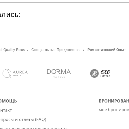
ались:
ol Quality Reus
Специальные Предложения
Pомантический Опыт
ОМОЩЬ
БРОНИРОВАН
мое брониро
нтакт
просы и ответы (FAQ)
редотвращение мошенничества