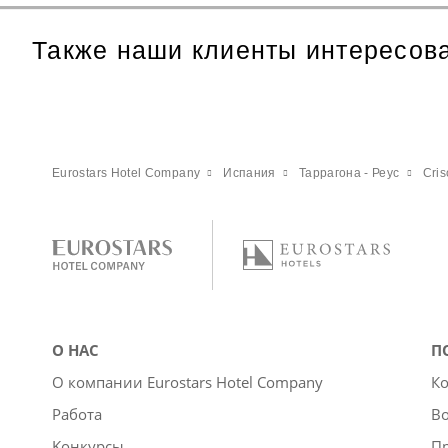
Также наши клиенты интересов
Eurostars Hotel Company
Испания
Таррагона - Реус
Cris
О НАС
П
О компании Eurostars Hotel Company
Ко
Работа
Во
Kонкурсы
П