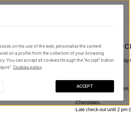
y Reus
Специальные Предложения
Pомантический Опыт
15 €
Pомантичес
rposes on the use of the web, personalize the content
sed on a profile from the collection of your browsing
Enjoy an unforgettable nigh
cy. You can accept all cookies through the "Accept" button
that special someone.
igure".
Cookies policy
Includes:
ACCEPT
-Double bed upon request.
-Bottle of cava.
-Chocolates.
-Late check-out until 2 pm (s