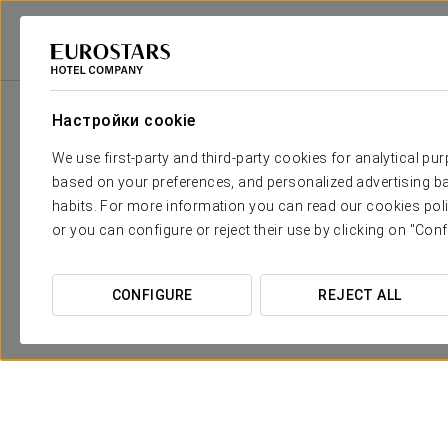
Eurostars Hotel Company
Испания
Саламанка - Санта-Марта-Де-Тор
Настройки cookie
We use first-party and third-party cookies for analytical pu
based on your preferences, and personalized advertising ba
habits. For more information you can read our cookies poli
or you can configure or reject their use by clicking on "Conf
CONFIGURE
REJECT ALL