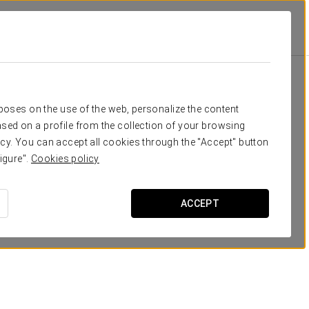
мес
Crisol Regio
Удобства И Услуги
Питание
питание
rposes on the use of the web, personalize the content
sed on a profile from the collection of your browsing
cy. You can accept all cookies through the "Accept" button
igure".
Cookies policy
ACCEPT