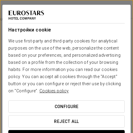
Crisol Vía Castellana
МАДРИД
Войти в Star Tr
Специальные Предложения
Настройки cookie
Специальные Предложения
We use first-party and third-party cookies for analytical
purposes on the use of the web, personalize the content
based on your preferences, and personalized advertising
based on a profile from the collection of your browsing
habits. For more information you can read our cookies
Pомантический опыт
policy. You can accept all cookies through the "Accept"
button or you can configure or reject their use by clicking
20 €
on "Configure".
Cookies policy
ПОСМОТРЕТЬ ПРЕДЛОЖЕНИЕ
CONFIGURE
REJECT ALL