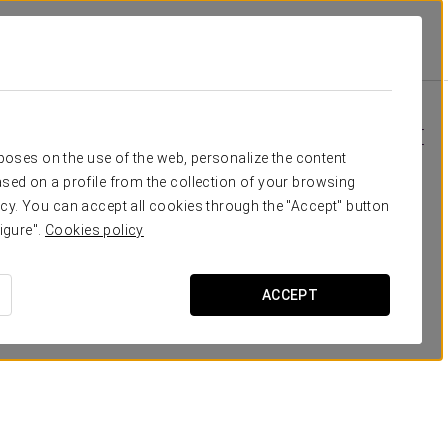
Специальные Предложения
Специальные Предложения
rposes on the use of the web, personalize the content
sed on a profile from the collection of your browsing
cy. You can accept all cookies through the "Accept" button
igure".
Cookies policy
ACCEPT
Туристический автобус
28 €
ПОСМОТРЕТЬ ПРЕДЛОЖЕНИЕ