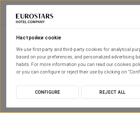
Eurostars Hotel Company
Португалия
Порту
Dorma Almada Porto
Настройки cookie
We use first-party and third-party cookies for analytical pu
based on your preferences, and personalized advertising ba
habits. For more information you can read our cookies poli
or you can configure or reject their use by clicking on "Conf
CONFIGURE
REJECT ALL
Гурманский опыт
50 €
ПОСМОТРЕТЬ ПРЕДЛОЖЕНИЕ