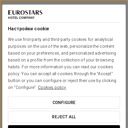
Dorma Casa de Los Linajes
СЕГОВИЯ
Войти в Star Tr
Зала
П-
Совет
Фуршет
Класс
Кабаре
Театр
Банкет
образная
директоров
Настройки cookie
Зал
Falconi
Ваше мероприятие в
We use first-party and third-party cookies for analytical
2
80
100
60
4
40
80
150 m
purposes on the use of the web, personalize the content
x m
altura
based on your preferences, and personalized advertising
based on a profile from the collection of your browsing
habits. For more information you can read our cookies
ЗАПРОСИТЬ СМЕТУ
policy. You can accept all cookies through the "Accept"
button or you can configure or reject their use by clicking
on "Configure".
Cookies policy
CONFIGURE
REJECT ALL