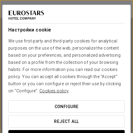
Dorma El Coloquio
ВАЛЬЯДОЛИД
Войти в Star Tr
Настройки cookie
We use first-party and third-party cookies for analytical
purposes on the use of the web, personalize the content
Dorma El Coloquio
based on your preferences, and personalized advertising
based on a profile from the collection of your browsing
ВАЛЬЯДОЛИД
habits. For more information you can read our cookies
policy. You can accept all cookies through the "Accept"
button or you can configure or reject their use by clicking
on "Configure".
Cookies policy
CONFIGURE
КОГДА ВЫ ХОТИТЕ ОТПРАВИТЬСЯ В ПУТЕШЕСТВИЕ?
REJECT ALL

