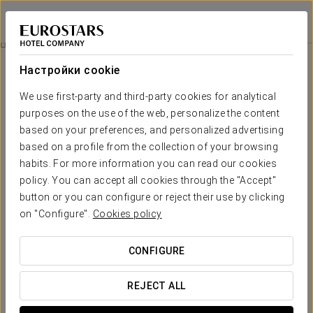
Dorma Essenzia Porto
ПОРТУ
Войти в Star Tr
Опыт Комфорта
Настройки cookie
We use first-party and third-party cookies for analytical
purposes on the use of the web, personalize the content
based on your preferences, and personalized advertising
based on a profile from the collection of your browsing
habits. For more information you can read our cookies
policy. You can accept all cookies through the "Accept"
button or you can configure or reject their use by clicking
on "Configure".
Cookies policy
10€
Опыт Комфорта
CONFIGURE
Сделайте своё путешествие ещё комфортнее благодаря
предложению, созданному с учётом ваших
REJECT ALL
потребностей. Наслаждайтесь большей гибкостью во
время пребывания и услугами, которые помогут вам