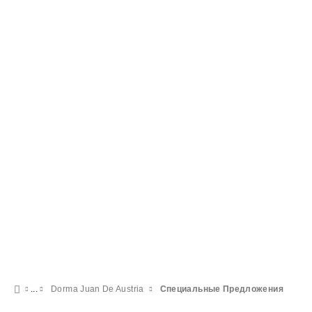
Гастрономический опыт
16 € с человека
ПОСМОТРЕТЬ ПРЕДЛОЖЕНИЕ
Dorma Juan De Austria
Специальные Предложения