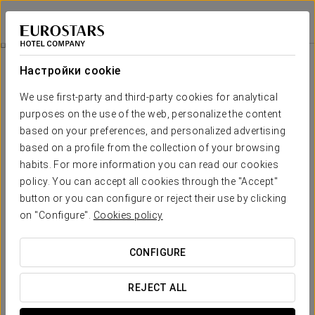
Dorma Juan de Austria
ВАЛЬЯДОЛИД
Войти в Star Tr
Специальные Предложения
Настройки cookie
Специальные Предложения
We use first-party and third-party cookies for analytical
purposes on the use of the web, personalize the content
based on your preferences, and personalized advertising
based on a profile from the collection of your browsing
habits. For more information you can read our cookies
Романтический опыт
policy. You can accept all cookies through the "Accept"
button or you can configure or reject their use by clicking
30 €
on "Configure".
Cookies policy
ПОСМОТРЕТЬ ПРЕДЛОЖЕНИЕ
CONFIGURE
REJECT ALL