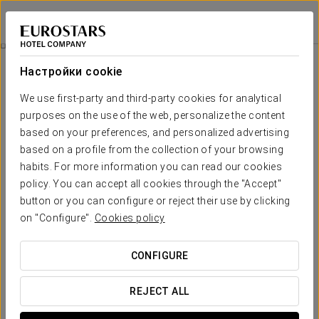
Dorma León
ЛЕОН
Войти в Star Tr
Номера
Настройки cookie
Номера
Необходимые вам комфорт и
We use first-party and third-party cookies for analytical
отдых
purposes on the use of the web, personalize the content
based on your preferences, and personalized advertising
based on a profile from the collection of your browsing
Отель Dorma León предоставляет 63 номера. Все они
выходят
habits. For more information you can read our cookies
на улицу
. Номера расположены на
8 этажах
.
policy. You can accept all cookies through the "Accept"
Все номера максимально укомплектованы всеми удобствами,
button or you can configure or reject their use by clicking
гарантирующими полный комфорт
гостей, включая рабочий
on "Configure".
Cookies policy
стол и полностью оснащенную ванную комнату с
гидромассажным душем или стандартной ванной, среди прочих
CONFIGURE
удобств.
ОСНОВНЫЕ УСЛУГИ
REJECT ALL