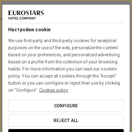
Dorma Liberdade
ЛИССАБОН
Войти в Star Tr
Номера
Настройки cookie
Номера
Необходимые вам комфорт и
We use first-party and third-party cookies for analytical
отдых
purposes on the use of the web, personalize the content
based on your preferences, and personalized advertising
based on a profile from the collection of your browsing
Все
163 номера
отеля Dorma Liberdad познакомят вас с одной
habits. For more information you can read our cookies
из самых привлекательных сторон Лиссабона, одновременно
policy. You can accept all cookies through the "Accept"
предлагая максимальный
комфорт
проживания со множеством
приятных мелочей
. В каждом номере вы найдете
button or you can configure or reject their use by clicking
потрясающую фотографию города, словно широкое окно
on "Configure".
Cookies policy
открывающую перед вами один из множества разнообразных
видов на город. Мебель с функциональным дизайном создает
CONFIGURE
индивидуальный стиль каждого номера, отличающегося
авангардной атмосферой со множеством удобств, отвечающих
всем вашим потребностям. Здесь вы найдете самый
REJECT ALL
разнообразный сервис
, включая телевизор с плоским
экраном, кондиционер воздуха, отопление и мини-бар.