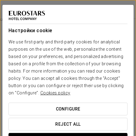
Dorma Ramblas Boquería
БАРСЕЛОНА
Войти в Star Tr
Pack Barça
Настройки cookie
We use first-party and third-party cookies for analytical
purposes on the use of the web, personalize the content
based on your preferences, and personalized advertising
based on a profile from the collection of your browsing
habits. For more information you can read our cookies
policy. You can accept all cookies through the "Accept"
button or you can configure or reject their use by clicking
on "Configure".
Cookies policy
40€
Pack Barça
CONFIGURE
Не важно, любите ли вы футбол, во время пребывания в
Барселоне посетите Музей Барсы и стадион «Камп Ноу»,
REJECT ALL
самый большой стадион в Европе. Остановитесь в
нашем отеле и получите 1 входной билет по