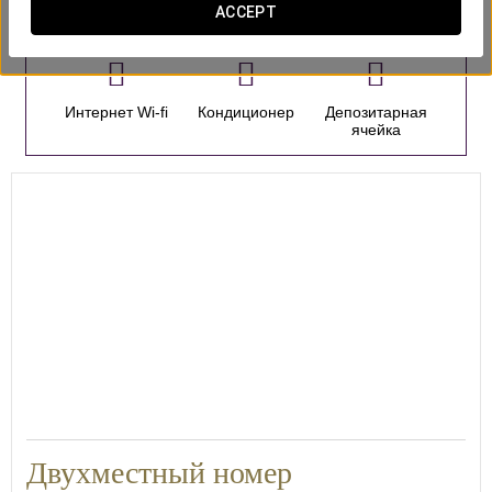
номера
ACCEPT
Интернет Wi-fi
Кондиционер
Депозитарная
ячейка
18
Двухместный номер