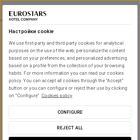
Dorma Ramblas Boquería
БАРСЕЛОНА
Войти в Star Tr
Номера
Настройки cookie
Номера
Необходимые вам комфорт и
We use first-party and third-party cookies for analytical
отдых
purposes on the use of the web, personalize the content
based on your preferences, and personalized advertising
based on a profile from the collection of your browsing
В отеле Dorma Ramblas Boqueria есть 30 красочно
habits. For more information you can read our cookies
оформленных номера. Все они выходят на улицу с балконом
policy. You can accept all cookies through the "Accept"
или террасой, и видом на Лас Рамблас или на рынок Бокерия.
Номера просторные и светлые, так что наших гостей всегда
button or you can configure or reject their use by clicking
будет окружать свет средиземноморья.
on "Configure".
Cookies policy
* Дополнительные кровати в отеле не предоставляются.
CONFIGURE
ОСНОВНЫЕ УСЛУГИ
REJECT ALL