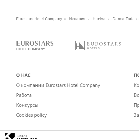
Eurostars Hotel Company
Испания
Huelva
Dorma Tartess
О НАС
П
О компании Eurostars Hotel Company
Ко
Работа
Во
Kонкурсы
П
Cookies policy
За