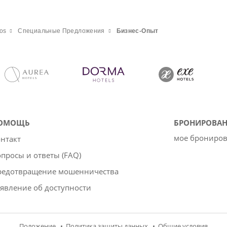
os
Специальные Предложения
Бизнес-Опыт
ОМОЩЬ
БРОНИРОВАН
мое брониро
нтакт
просы и ответы (FAQ)
редотвращение мошенничества
явление об доступности
Положение
Политика защиты данных
Oбщие условия