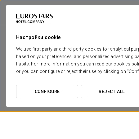
Eurostars Hotel Company
Испания
Huelva
Dorma Tartessos
Сп
Настройки cookie
We use first-party and third-party cookies for analytical pu
based on your preferences, and personalized advertising ba
habits. For more information you can read our cookies poli
or you can configure or reject their use by clicking on "Conf
CONFIGURE
REJECT ALL