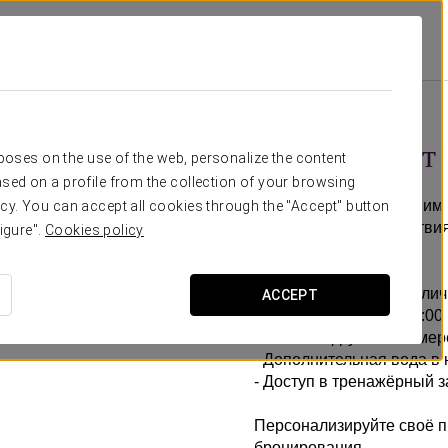
ециальные Предложения
Бизнес-Опыт
15 €
Бизнес-опыт
rposes on the use of the web, personalize the content
sed on a profile from the collection of your browsing
Наслаждайтесь большим к
cy. You can accept all cookies through the "Accept" button
маленькими удовольствия
igure".
Cookies policy
Эта акция включает:
- Ранний заезд (при налич
ACCEPT
- Поздний выезд до 14:00 
- Свежие фрукты в номер
- Дополнительная вода в 
- Доступ в тренажёрный з
Персонализируйте своё п
бронирования.