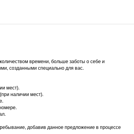
Русский
Войти в Star Traveler или
оличеством времени, больше заботы о себе и
ми, созданными специально для вас.
ии мест).
(при наличии мест).
е.
номере.
ал.
ребывание, добавив данное предложение в процессе