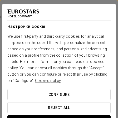
Eurostars Asta Regia
КАДИС - ХЕРЕС-ДЕ-ЛА-ФРОНТЕРА
Войти в Star Tr
Празднуйте Вместе С Нами!
Настройки cookie
We use first-party and third-party cookies for analytical
purposes on the use of the web, personalize the content
based on your preferences, and personalized advertising
based on a profile from the collection of your browsing
habits. For more information you can read our cookies
policy. You can accept all cookies through the "Accept"
button or you can configure or reject their use by clicking
25€
on "Configure".
Cookies policy
Празднуйте вместе с нами!
CONFIGURE
Удивите своего партнера, отметив особый день
рождения вместе с нами.
REJECT ALL