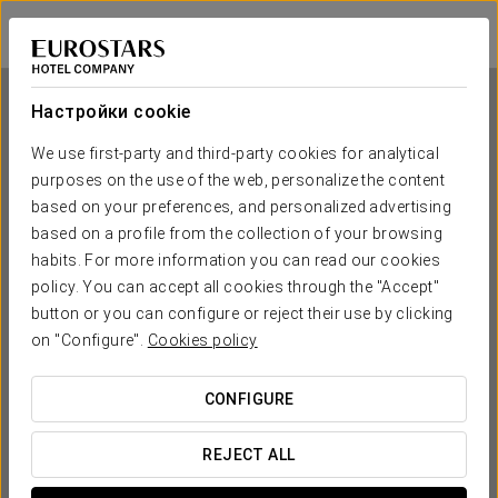
Eurostars Avenue Louise
БРЮССЕЛЬ
Войти в Star Tr
Настройки cookie
We use first-party and third-party cookies for analytical
purposes on the use of the web, personalize the content
Eurostars Avenue Louise
based on your preferences, and personalized advertising
based on a profile from the collection of your browsing
БРЮССЕЛЬ
habits. For more information you can read our cookies
policy. You can accept all cookies through the "Accept"
button or you can configure or reject their use by clicking
on "Configure".
Cookies policy
CONFIGURE
КОГДА ВЫ ХОТИТЕ ОТПРАВИТЬСЯ В ПУТЕШЕСТВИЕ?
REJECT ALL

