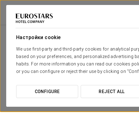
2
Зала
M
Размеры
Berlin
2
x
Настройки cookie
75 m
We use first-party and third-party cookies for analytical pu
Barcelona
2
x
130 m
based on your preferences, and personalized advertising ba
habits. For more information you can read our cookies poli
Franziskaner
2
x
250 m
or you can configure or reject their use by clicking on "Conf
Madrid
2
x
110 m
CONFIGURE
REJECT ALL