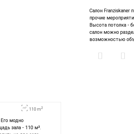
Салон Franziskaner
прочие мероприятия
Высота потолка - 
салон можно раздел
возможностью объе
2
110 m
 Его модно
дь зала - 110 м².