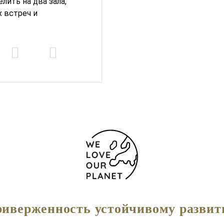
ить на два зала,
 встреч и
иверженность устойчивому разви