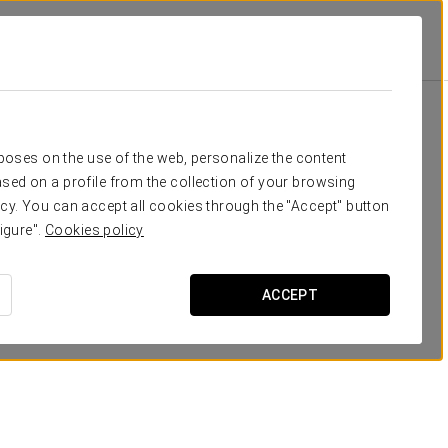
Класс
Банкет
Банкет
П-образ
50
60
30
22
Ваше мероприятие в
rposes on the use of the web, personalize the content
70
80
60
45
sed on a profile from the collection of your browsing
cy. You can accept all cookies through the "Accept" button
140
200
120
70
igure".
Cookies policy
60
65
48
35
ЗАПРОСИТЬ СМЕТУ
ACCEPT