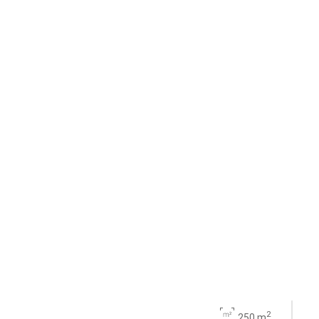
2
250 m