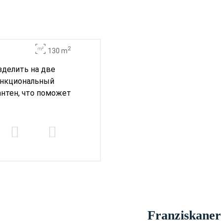
2
130 m
зделить на две
функциональный
антен, что поможет
Franziskaner