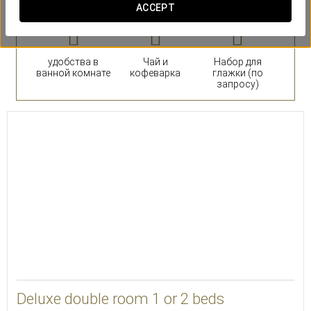
ACCEPT
удобства в
Чай и
Набор для
ванной комнате
кофеварка
глажки (по
запросу)
Deluxe double room 1 or 2 beds