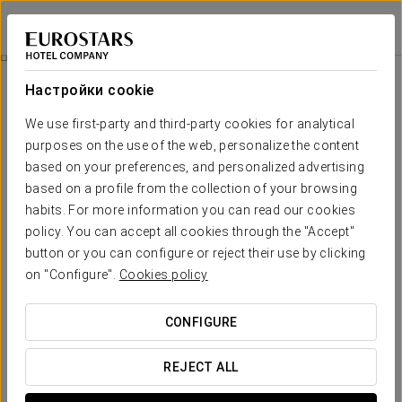
Eurostars Californie
CASABLANCA
Войти в Star Tr
Номера
Настройки cookie
Номера
Необходимые вам комфорт и
We use first-party and third-party cookies for analytical
отдых
purposes on the use of the web, personalize the content
based on your preferences, and personalized advertising
based on a profile from the collection of your browsing
Номера Eurostars Californie отражают современность и дух
habits. For more information you can read our cookies
отеля. С актуальным и сбалансированным дизайном эти
пространства созданы для максимального комфорта в
policy. You can accept all cookies through the "Accept"
функциональной и уютной обстановке. Нейтральные тона,
button or you can configure or reject their use by clicking
чистые линии и полное оснащение создают идеальную
on "Configure".
Cookies policy
атмосферу для отдыха, отключения от повседневности или
наслаждения живым ритмом Касабланки.
CONFIGURE
ОСНОВНЫЕ УСЛУГИ
REJECT ALL
номера