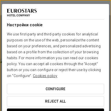
Eurostars Ciudad de La Coruña
А-КОРУНЬЯ
Войти в Star Tr
Настройки cookie
We use first-party and third-party cookies for analytical
Eurostars Ciudad de La
purposes on the use of the web, personalize the content
Coruña
based on your preferences, and personalized advertising
based on a profile from the collection of your browsing
А-КОРУНЬЯ
habits. For more information you can read our cookies
policy. You can accept all cookies through the "Accept"
button or you can configure or reject their use by clicking
on "Configure".
Cookies policy
CONFIGURE
КОГДА ВЫ ХОТИТЕ ОТПРАВИТЬСЯ В ПУТЕШЕСТВИЕ?
REJECT ALL

