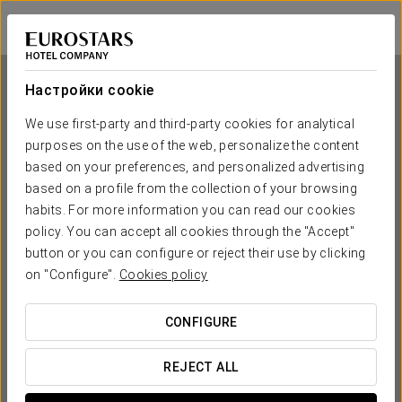
Eurostars Cristal Palace
БАРСЕЛОНА
Войти в Star Tr
Настройки cookie
We use first-party and third-party cookies for analytical
purposes on the use of the web, personalize the content
Eurostars Cristal Palace
based on your preferences, and personalized advertising
based on a profile from the collection of your browsing
БАРСЕЛОНА
habits. For more information you can read our cookies
policy. You can accept all cookies through the "Accept"
button or you can configure or reject their use by clicking
on "Configure".
Cookies policy
CONFIGURE
КОГДА ВЫ ХОТИТЕ ОТПРАВИТЬСЯ В ПУТЕШЕСТВИЕ?
REJECT ALL

