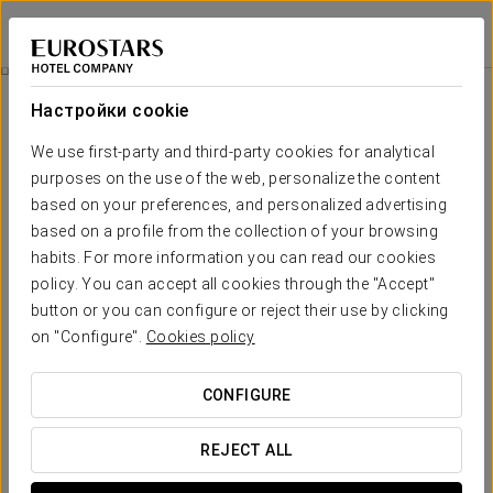
Eurostars Don Cándido
БАРСЕЛОНА - ТАРРАСА
Войти в Star Tr
Pомантический Опыт
Настройки cookie
We use first-party and third-party cookies for analytical
purposes on the use of the web, personalize the content
based on your preferences, and personalized advertising
based on a profile from the collection of your browsing
habits. For more information you can read our cookies
policy. You can accept all cookies through the "Accept"
button or you can configure or reject their use by clicking
25 €
on "Configure".
Cookies policy
Pомантический опыт
CONFIGURE
Попробуйте наш новый Романтический опыт и
наслаждайтесь вместе в Eurostars Don Cándido.
REJECT ALL