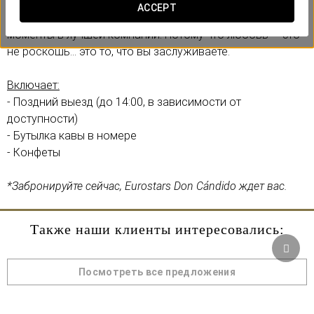
Не упустите эту ограниченную возможность.
ACCEPT
Проснитесь без спешки и разделите уникальные
моменты в лучшей компании. Потому что любовь — это
не роскошь... это то, что вы заслуживаете.
Включает:
- Поздний выезд (до 14:00, в зависимости от
доступности)
- Бутылка кавы в номере
- Конфеты
*Забронируйте сейчас, Eurostars Don Cándido ждет вас.
Также наши клиенты интересовались:
Посмотреть все предложения