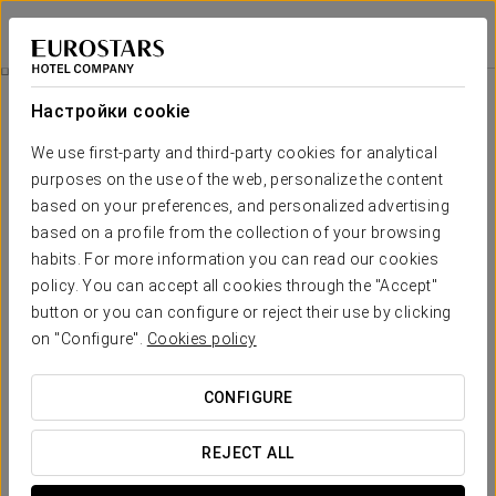
Eurostars Don Cándido
БАРСЕЛОНА - ТАРРАСА
Войти в Star Tr
Специальные Предложения
Настройки cookie
Специальные Предложения
We use first-party and third-party cookies for analytical
purposes on the use of the web, personalize the content
based on your preferences, and personalized advertising
based on a profile from the collection of your browsing
habits. For more information you can read our cookies
Pомантический опыт
policy. You can accept all cookies through the "Accept"
button or you can configure or reject their use by clicking
25 €
on "Configure".
Cookies policy
ПОСМОТРЕТЬ ПРЕДЛОЖЕНИЕ
CONFIGURE
REJECT ALL