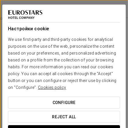
Eurostars Florence Boutique
ФЛОРЕНЦИЯ
Войти в Star Tr
Специальные Предложения
Настройки cookie
Специальные Предложения
We use first-party and third-party cookies for analytical
purposes on the use of the web, personalize the content
based on your preferences, and personalized advertising
based on a profile from the collection of your browsing
habits. For more information you can read our cookies
Pомантический опыт
policy. You can accept all cookies through the "Accept"
button or you can configure or reject their use by clicking
25€
on "Configure".
Cookies policy
ПОСМОТРЕТЬ ПРЕДЛОЖЕНИЕ
CONFIGURE
REJECT ALL