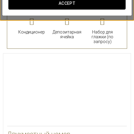
номера
ACCEPT
Кондиционер
Депозитарная
Набор для
ячейка
глажки (по
запросу)
23