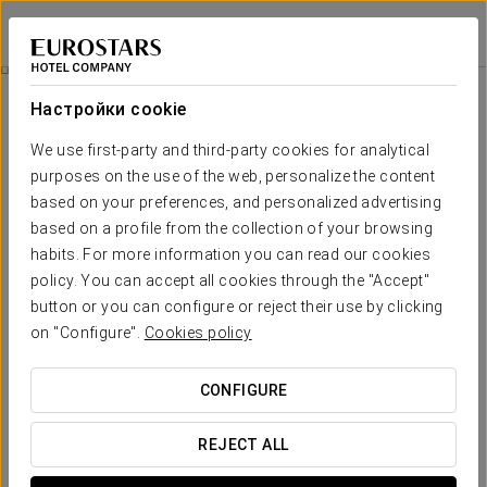
Eurostars Fuerte Ruavieja
ЛОГРОНЬО
Войти в Star Tr
Номера
Настройки cookie
Номера
Необходимые вам комфорт и
We use first-party and third-party cookies for analytical
отдых
purposes on the use of the web, personalize the content
based on your preferences, and personalized advertising
based on a profile from the collection of your browsing
Отель Eurostars Fuerte Ruavieja 4* предлагает вам
habits. For more information you can read our cookies
возможность расположиться в одном из 54 удобных и
просторных номеров. Насладитесь этой
тихой заводью в
policy. You can accept all cookies through the "Accept"
самом центре старой части Логроньо
.
Номера отеля
button or you can configure or reject their use by clicking
оснащены такими удобствами, как ТВ с плоским экраном,
on "Configure".
Cookies policy
письменный стол, телефон, ванная комната с душ или
ванной, фен, предметы гигиены, минибар и многое другое.
CONFIGURE
ОСНОВНЫЕ УСЛУГИ
REJECT ALL