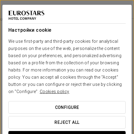
Eurostars Gran Hotel Lugo
ЛУГО
Войти в Star Tr
Специальные Предложения
Настройки cookie
Специальные Предложения
We use first-party and third-party cookies for analytical
purposes on the use of the web, personalize the content
based on your preferences, and personalized advertising
based on a profile from the collection of your browsing
habits. For more information you can read our cookies
Pомантический опыт
policy. You can accept all cookies through the "Accept"
button or you can configure or reject their use by clicking
25 €
on "Configure".
Cookies policy
ПОСМОТРЕТЬ ПРЕДЛОЖЕНИЕ
CONFIGURE
REJECT ALL