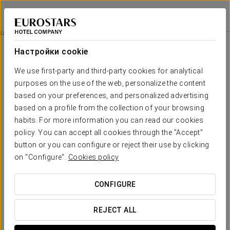
Eurostars Gran Hotel Santiago
САНТЬЯГО-ДЕ-КОМПОСТЕЛА
Войти в Star Tr
Специальные Предложения
Настройки cookie
Специальные Предложения
We use first-party and third-party cookies for analytical
purposes on the use of the web, personalize the content
based on your preferences, and personalized advertising
based on a profile from the collection of your browsing
habits. For more information you can read our cookies
Pомантический опыт
policy. You can accept all cookies through the "Accept"
button or you can configure or reject their use by clicking
20 €
on "Configure".
Cookies policy
ПОСМОТРЕТЬ ПРЕДЛОЖЕНИЕ
CONFIGURE
REJECT ALL