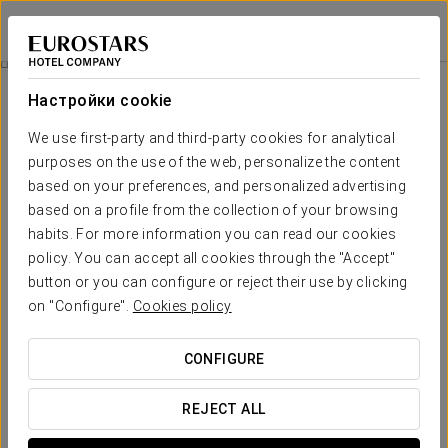
Eurostars Gran Madrid
МАДРИД - АЛЬКОБЕНДАС
Войти в Star Tr
Номера
Настройки cookie
Номера
Необходимые вам комфорт и
We use first-party and third-party cookies for analytical
отдых
purposes on the use of the web, personalize the content
based on your preferences, and personalized advertising
based on a profile from the collection of your browsing
В отеле Eurostars Gran Madrid 100 просторных и светлых
habits. For more information you can read our cookies
номера с очень современным дизайном. Они оснащены
всем необходимым для деловых людей: письменным
policy. You can accept all cookies through the "Accept"
столом, бесплатным интернетом WiFi и душем с
button or you can configure or reject their use by clicking
гидромассажем. У нас есть 3 номера категории Junior
on "Configure".
Cookies policy
Suites с гостиной, где можно провести небольшие
корпоративные мероприятия.
CONFIGURE
ОСНОВНЫЕ УСЛУГИ
REJECT ALL
номера