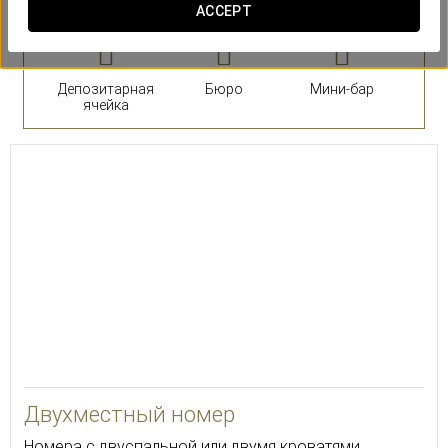
ACCEPT
Депозитарная
Бюро
Мини-бар
ячейка
23
Двухместный номер
Номера с двуспальной или двумя кроватями,