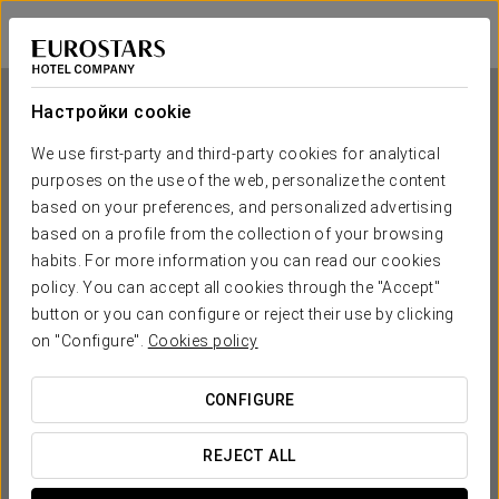
Eurostars Grand Cayacoa
САМАНА
Войти в Star Tr
Настройки cookie
We use first-party and third-party cookies for analytical
purposes on the use of the web, personalize the content
Eurostars Grand Cayacoa
based on your preferences, and personalized advertising
based on a profile from the collection of your browsing
САМАНА
habits. For more information you can read our cookies
policy. You can accept all cookies through the "Accept"
button or you can configure or reject their use by clicking
on "Configure".
Cookies policy
CONFIGURE
КОГДА ВЫ ХОТИТЕ ОТПРАВИТЬСЯ В ПУТЕШЕСТВИЕ?
REJECT ALL

