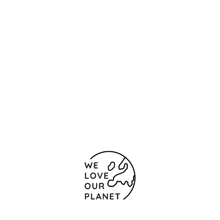
Контакты и карта
Avda. República Argentina, 23
Севилья
41011 Испания
(+34) 954 34 83 28
Форма обратной связи