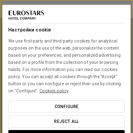
Eurostars Guadalquivir
СЕВИЛЬЯ
Войти в Star Tr
Настройки cookie
We use first-party and third-party cookies for analytical
purposes on the use of the web, personalize the content
Eurostars Guadalquivir
based on your preferences, and personalized advertising
based on a profile from the collection of your browsing
СЕВИЛЬЯ
habits. For more information you can read our cookies
policy. You can accept all cookies through the "Accept"
button or you can configure or reject their use by clicking
on "Configure".
Cookies policy
CONFIGURE
КОГДА ВЫ ХОТИТЕ ОТПРАВИТЬСЯ В ПУТЕШЕСТВИЕ?
REJECT ALL

