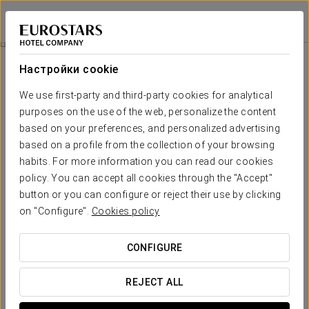
Eurostars Hotel Real
САНТАНДЕР
Войти в Star Tr
Pомантический Опыт
Настройки cookie
We use first-party and third-party cookies for analytical
purposes on the use of the web, personalize the content
based on your preferences, and personalized advertising
based on a profile from the collection of your browsing
habits. For more information you can read our cookies
policy. You can accept all cookies through the "Accept"
button or you can configure or reject their use by clicking
80€
on "Configure".
Cookies policy
Pомантический опыт
CONFIGURE
В любое время можно удивить своего партнера и
насладиться романтическим опытом.
REJECT ALL