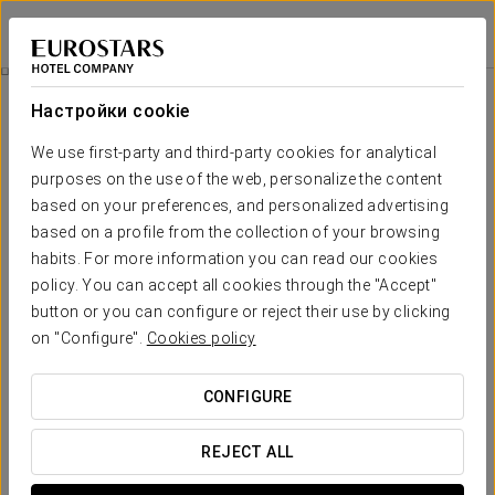
Eurostars Hotel Real
САНТАНДЕР
Войти в Star Tr
Номера
Настройки cookie
Номера
Необходимые вам комфорт и
We use first-party and third-party cookies for analytical
отдых
purposes on the use of the web, personalize the content
based on your preferences, and personalized advertising
based on a profile from the collection of your browsing
Откройте для себя номера Eurostars Hotel Real —
habits. For more information you can read our cookies
просторные и светлые комнаты с внешними окнами,
созданные для максимального комфорта и незабываемого
policy. You can accept all cookies through the "Accept"
отдыха. Некоторые из наших люксов имеют вид на море и
button or you can configure or reject their use by clicking
уникальные детали, делающие каждое пребывание
on "Configure".
Cookies policy
особенным.
Фотографии каждого номера являются справочными, и
CONFIGURE
предоставленный номер может отличаться.
ОСНОВНЫЕ УСЛУГИ
REJECT ALL