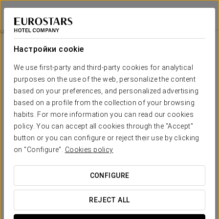
Eurostars i-Hotel
МАДРИД - ПОСУЭЛО-ДЕ-АЛАРКОН
Войти в Star Tr
Номера
Настройки cookie
Номера
Необходимые вам комфорт и
We use first-party and third-party cookies for analytical
отдых
purposes on the use of the web, personalize the content
based on your preferences, and personalized advertising
based on a profile from the collection of your browsing
Отель Eurostars i-Hotel насчитывает 112 номеров oни
habits. For more information you can read our cookies
современно и ярко оформлены
. В номерах
все с видом
на улицу
есть бесплатный интернет Wi-Fi, спутниковое
policy. You can accept all cookies through the "Accept"
телевидение и телевизор с 27-дюймовым экраном, сейф
button or you can configure or reject their use by clicking
для ноутбуков, а также кондиционер, мини-бар и ванная
on "Configure".
Cookies policy
комната.
ОСНОВНЫЕ УСЛУГИ
CONFIGURE
REJECT ALL
номера