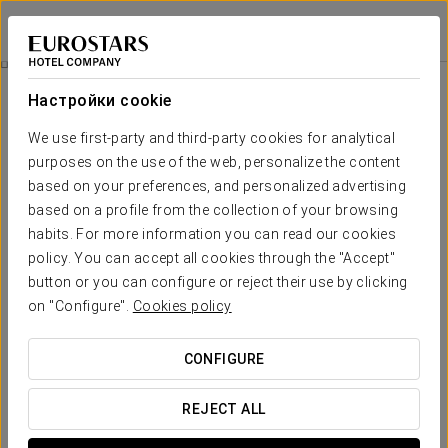
Eurostars Langford
МАЙАМИ
Войти в Star Tr
Специальные Предложения
Настройки cookie
Специальные Предложения
We use first-party and third-party cookies for analytical
purposes on the use of the web, personalize the content
based on your preferences, and personalized advertising
based on a profile from the collection of your browsing
habits. For more information you can read our cookies
Pомантический опыт
policy. You can accept all cookies through the "Accept"
button or you can configure or reject their use by clicking
50 USD
on "Configure".
Cookies policy
ПОСМОТРЕТЬ ПРЕДЛОЖЕНИЕ
CONFIGURE
REJECT ALL