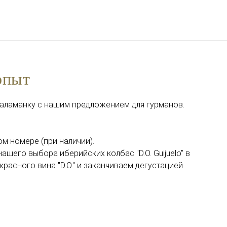
Русский
Войти в Star Traveler или
опыт
аламанку с нашим предложением для гурманов.
м номере (при наличии).
нашего выбора иберийских колбас "D.O. Guijuelo" в
расного вина "D.O." и заканчиваем дегустацией