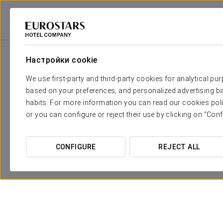
Eurostars Hotel Company
Испания
Salamanca
Eurostars Las Clara
Настройки cookie
We use first-party and third-party cookies for analytical pu
based on your preferences, and personalized advertising ba
habits. For more information you can read our cookies poli
or you can configure or reject their use by clicking on "Conf
CONFIGURE
REJECT ALL