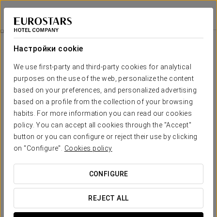
Eurostars Las Claras
САЛАМАНКА
Войти в Star Tr
Pомантический Опыт
Настройки cookie
We use first-party and third-party cookies for analytical
purposes on the use of the web, personalize the content
based on your preferences, and personalized advertising
based on a profile from the collection of your browsing
habits. For more information you can read our cookies
policy. You can accept all cookies through the "Accept"
button or you can configure or reject their use by clicking
14€
on "Configure".
Cookies policy
Pомантический опыт
CONFIGURE
Попробуйте наш новый Романтический опыт и
наслаждайтесь вместе в Eurostars Las Claras.
REJECT ALL