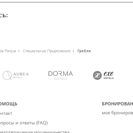
сь:
boa Parque
Специальные Предложения
Гребля
ОМОЩЬ
БРОНИРОВАН
мое брониро
нтакт
просы и ответы (FAQ)
редотвращение мошенничества