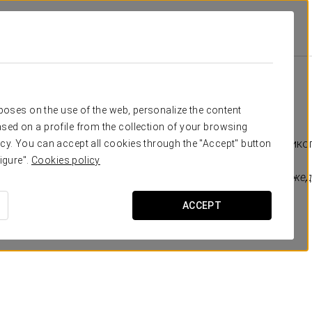
que
Специальные Предложения
Гребля
20 €
Гребля
rposes on the use of the web, personalize the content
sed on a profile from the collection of your browsing
Наслаждайтесь, как нико
cy. You can accept all cookies through the "Accept" button
igure".
Cookies policy
*Выходы проводятся ежед
с половиной
ACCEPT