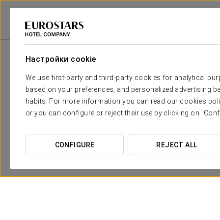
Eurostars Hotel Company
Португалия
Lisboa
Eurostars Lisboa Par
Настройки cookie
We use first-party and third-party cookies for analytical pu
based on your preferences, and personalized advertising ba
habits. For more information you can read our cookies poli
or you can configure or reject their use by clicking on "Conf
CONFIGURE
REJECT ALL