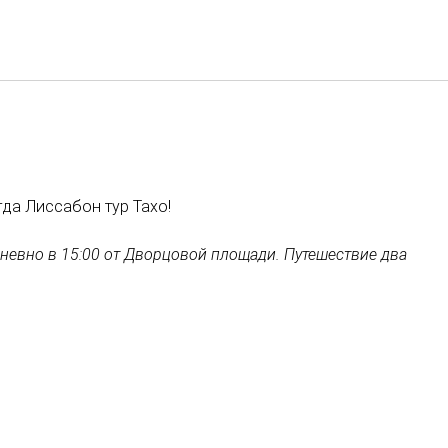
Русский
Войти в Star Traveler или
гда Лиссабон тур Тахо!
невно в 15:00 от Дворцовой площади. Путешествие два