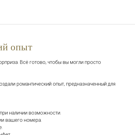
Русский
Войти в Star Traveler или
ий опыт
юрприза. Всё готово, чтобы вы могли просто
 создали романтический опыт, предназначенный для
0 при наличии возможности.
нии вашего номера.
е.
нфет.