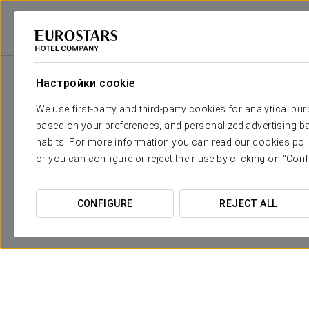
Eurostars Hotel Company
Испания
Alicante
Eurostars Lucentum
Настройки cookie
We use first-party and third-party cookies for analytical pu
based on your preferences, and personalized advertising ba
habits. For more information you can read our cookies poli
or you can configure or reject their use by clicking on "Conf
CONFIGURE
REJECT ALL