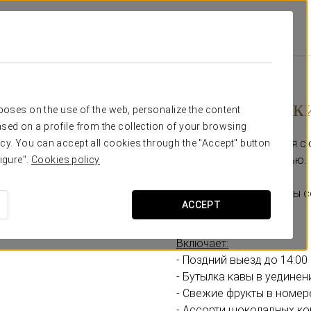
Специальные Предложения
Pомантический Опыт
20 €
Pомантическ
rposes on the use of the web, personalize the content
sed on a profile from the collection of your browsing
Детали, созданные для с
cy. You can accept all cookies through the "Accept" button
наслаждаться любовью.
igure".
Cookies policy
В Eurostars Lucentum мы
ACCEPT
двоих.
Включает:
- Поздний выезд до 14:0
- Бутылка кавы в уедине
- Свежие фрукты в номер
- Ассорти шоколадных ко