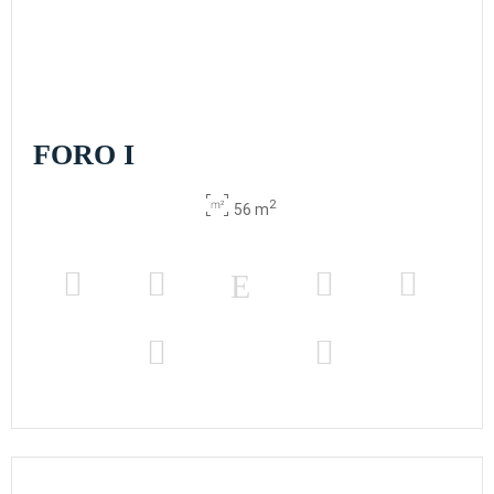
FORO I
2
56 m