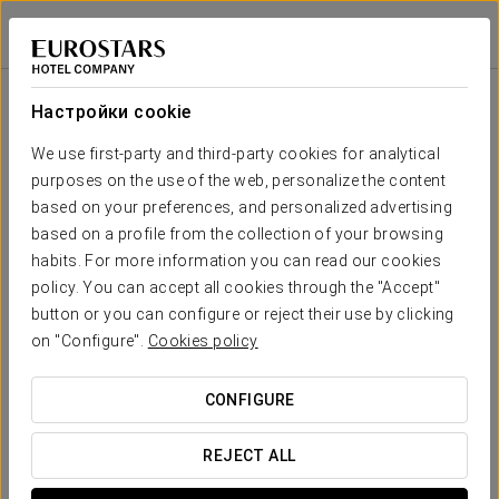
Eurostars Madrid Foro
МАДРИД - ТРЕС-КАНТОС
Войти в Star Tr
Зала
П-
Совет
Класс
Банкет
Банкет
Театр
Кабаре
образная
директоров
Настройки cookie
Agora I
2
295 m
Ваше мероприятие в
We use first-party and third-party cookies for analytical
150
240
140
65
70
220
x m
purposes on the use of the web, personalize the content
altura
based on your preferences, and personalized advertising
Agora II
based on a profile from the collection of your browsing
2
275 m
100
150
100
45
50
120
habits. For more information you can read our cookies
x m
ЗАПРОСИТЬ СМЕТУ
policy. You can accept all cookies through the "Accept"
altura
button or you can configure or reject their use by clicking
Gran
on "Configure".
Cookies policy
Agora
2
250
320
240
110
115
320
570 m
x m
CONFIGURE
altura
FORO I
REJECT ALL
2
56 m
15
35
25
15
20
30