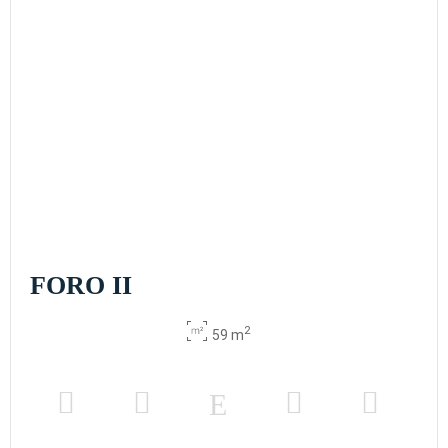
FORO II
2
59 m