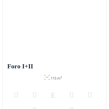
Foro I+II
2
115 m