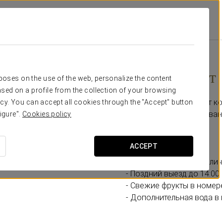
 Madrid Foro
Специальные Предложения
Бизнес-Опыт
€ 15
Бизнес-опыт
rposes on the use of the web, personalize the content
sed on a profile from the collection of your browsing
Опыт для тех, кто ценит 
cy. You can accept all cookies through the "Accept" button
момент своего пребыван
igure".
Cookies policy
Включает:
ACCEPT
- Ранний заезд (при нали
- Поздний выезд до 14:00
- Свежие фрукты в номер
- Дополнительная вода в