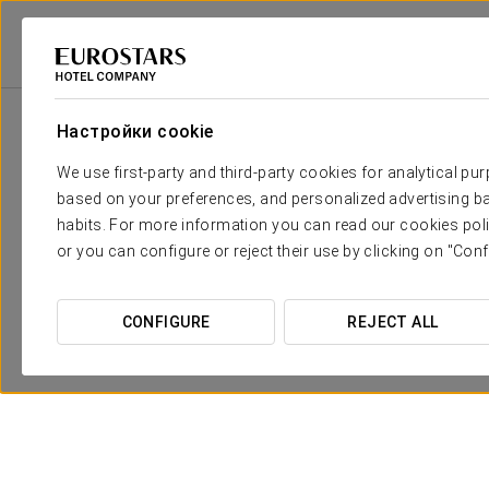
Eurostars Hotel Company
Испания
Madrid - Tres Cantos
Eurostars
Настройки cookie
We use first-party and third-party cookies for analytical pu
based on your preferences, and personalized advertising ba
habits. For more information you can read our cookies poli
or you can configure or reject their use by clicking on "Conf
CONFIGURE
REJECT ALL