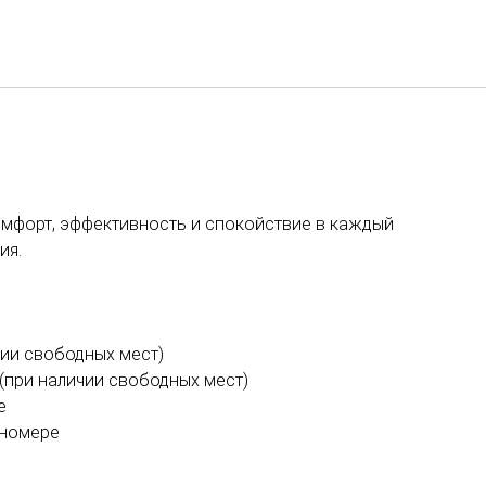
Русский
Войти в Star Traveler или
комфорт, эффективность и спокойствие в каждый
ия.
чии свободных мест)
 (при наличии свободных мест)
е
 номере